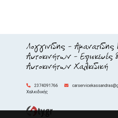
Λογγινίδης - Αμανατίδης 
Αυτοκινήτων - Επισκευές 
Αυτοκινήτων Χαλκιδική
2374091766
carservicekassandras@
Χαλκιδικής