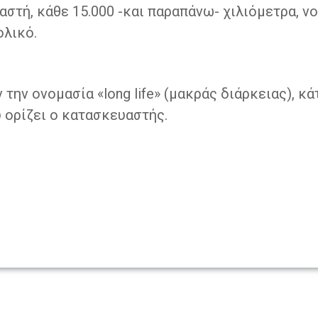
στή, κάθε 15.000 -και παραπάνω- χιλιόμετρα, ν
ολικό.
την ονομασία «long life» (μακράς διάρκειας), κ
υ ορίζει ο κατασκευαστής.